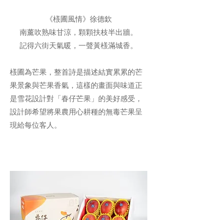
《檨圃風情》徐德欽
南薰吹熟味甘涼，顆顆扶枝半出牆。
記得六街天氣暖，一聲黃檨滿城香。
檨圃為芒果，整首詩是描述結實累累的芒
果景象與芒果香氣，這樣的畫面與味道正
是雪花設計對「春仔芒果」的美好感受，
設計師希望將果農用心耕種的無毒芒果呈
現給每位客人。