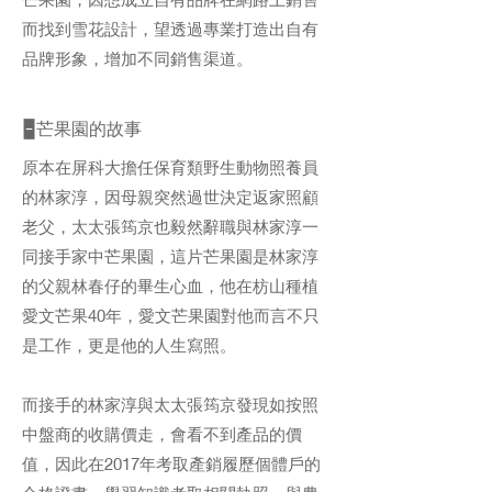
而找到雪花設計，望透過專業打造出自有
品牌形象，增加不同銷售渠道。
🁢芒果園的故事
原本在屏科大擔任保育類野生動物照養員
的林家淳，因母親突然過世決定返家照顧
老父，太太張筠京也毅然辭職與林家淳一
同接手家中芒果園，這片芒果園是林家淳
的父親林春仔的畢生心血，他在枋山種植
愛文芒果40年，愛文芒果園對他而言不只
是工作，更是他的人生寫照。
而接手的林家淳與太太張筠京發現如按照
中盤商的收購價走，會看不到產品的價
值，因此在2017年考取產銷履歷個體戶的