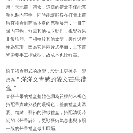
用＂天地蓋＂禮盒，這樣的禮盒不僅能完
整包裝內容物，同時能讓顧客在打開上蓋
時直接看到商品本身的完整展示，一目了
然內容物，無需其他抽取動作，視覺效果
非常強烈。但相較於其他盒型，製作過程
較為繁瑣，因為它是兩片式平面，上下蓋
皆需要手工摺成型，故成本也比較高。
除了禮盒型式的改變，設計上更搖身一變
＂滿滿文青感的愛文芒果禮
成為
盒＂
春仔芒果的禮盒整體色調為質樸的米褐色
搭配果實成熟後的暖橘色，整個禮盒走溫
潤、精緻、藝術的雅緻禮盒，搭配清明時
期的《芒果詩》，更顯藝術氣息也與市場
一般的芒果禮盒做出區隔。