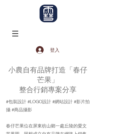
登入
小農自有品牌打造「春仔
芒果」
整合行銷專案分享
#包裝設計 #LOGO設計 #網站設計 #影片拍
攝 #商品攝影
春仔芒果位在屏東枋山鄉一處丘陵的愛文
芒果園，因想成立自有品牌在網路上銷售